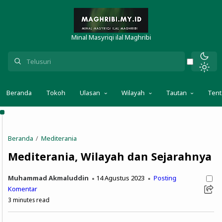
Minal Masyriqi ilal Maghribi
Beranda
Tokoh
Ulasan
Wilayah
Tautan
Ten
Beranda
Mediterania
Mediterania, Wilayah dan Sejarahnya
Muhammad Akmaluddin
14 Agustus 2023
Posting
Komentar
3
minutes read