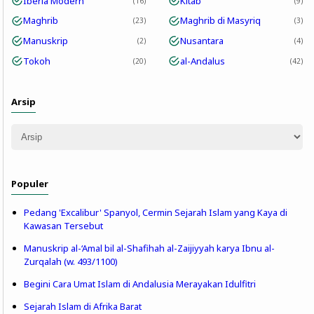
Iberia Modern
Kitab
16
9
Maghrib
Maghrib di Masyriq
23
3
Manuskrip
Nusantara
2
4
Tokoh
al-Andalus
20
42
Arsip
Populer
Pedang 'Excalibur' Spanyol, Cermin Sejarah Islam yang Kaya di
Kawasan Tersebut
Manuskrip al-‘Amal bil al-Shafihah al-Zaijiyyah karya Ibnu al-
Zurqalah (w. 493/1100)
Begini Cara Umat Islam di Andalusia Merayakan Idulfitri
Sejarah Islam di Afrika Barat