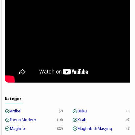
Kategori
Artikel
Buku
2
2
Iberia Modern
Kitab
16
9
Maghrib
Maghrib di Masyriq
23
3