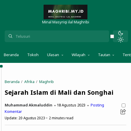
Minal Masyriqi ilal Maghribi
Beranda
Tokoh
Ulasan
Wilayah
Tautan
Ten
Beranda
Afrika
Maghrib
Sejarah Islam di Mali dan Songhai
Muhammad Akmaluddin
18 Agustus 2023
Posting
Komentar
Update:
20 Agustus 2023
2
minutes read