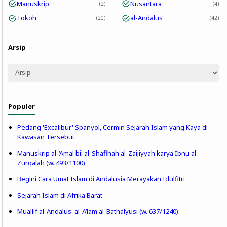
Manuskrip
Nusantara
2
4
Tokoh
al-Andalus
20
42
Arsip
Populer
Pedang 'Excalibur' Spanyol, Cermin Sejarah Islam yang Kaya di
Kawasan Tersebut
Manuskrip al-‘Amal bil al-Shafihah al-Zaijiyyah karya Ibnu al-
Zurqalah (w. 493/1100)
Begini Cara Umat Islam di Andalusia Merayakan Idulfitri
Sejarah Islam di Afrika Barat
Muallif al-Andalus: al-A’lam al-Bathalyusi (w. 637/1240)