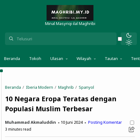
Minal Masyriqi ilal Maghribi
Beranda
Tokoh
Ulasan
Wilayah
Tautan
Ten
Beranda
Iberia Modern
Maghrib
Spanyol
10 Negara Eropa Teratas dengan
Populasi Muslim Terbesar
Muhammad Akmaluddin
10 Juni 2024
Posting Komentar
3
minutes read