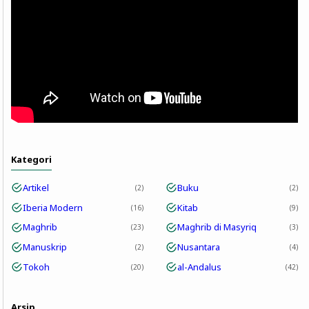
Kategori
Artikel
Buku
2
2
Iberia Modern
Kitab
16
9
Maghrib
Maghrib di Masyriq
23
3
Manuskrip
Nusantara
2
4
Tokoh
al-Andalus
20
42
Arsip